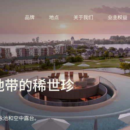
MAIN
品牌
地点
关于我们
业主权益
NAVIGATION
地带的稀世珍
泳池和空中露台。