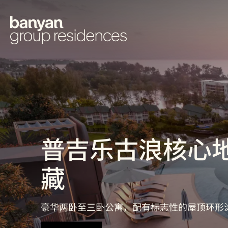
BANYAN
跳
转
GROUP
到
主
RESIDENCES
要
内
容
普吉乐古浪核心
藏
豪华两卧至三卧公寓，配有标志性的屋顶环形