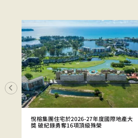
新
悅榕集團住宅於2026-27年度國際地產大
獎 破紀錄勇奪16項頂級殊榮