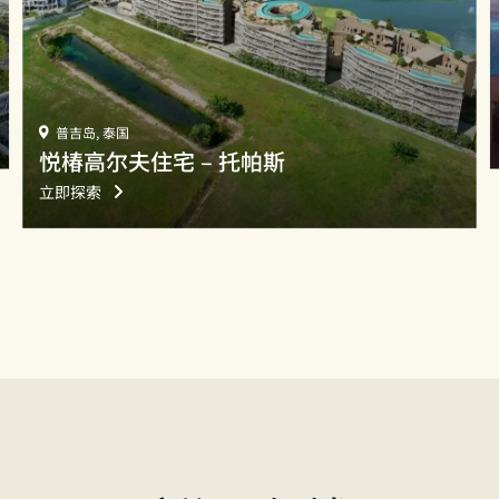
普吉岛, 泰国
悦椿高尔夫住宅 – 托帕斯
立即探索