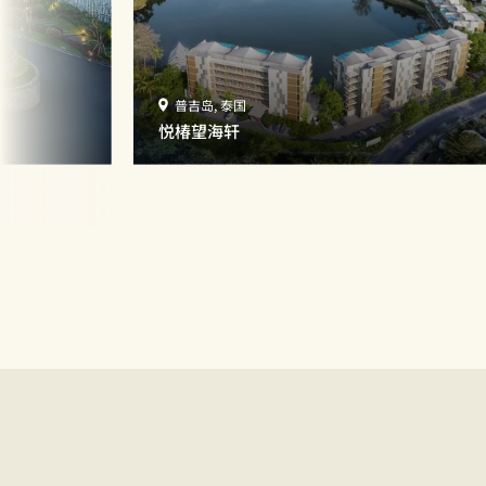
普吉岛, 泰国
悦椿望海轩