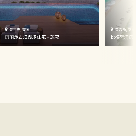
普吉岛, 泰国
普吉岛, 泰国
贝丽乐古浪湖滨住宅 – 莲花
悦榕轩海滨