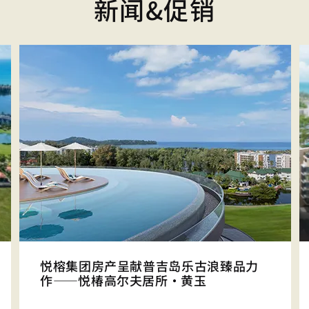
新闻&促销
悦榕集团房产呈献普吉岛乐古浪臻品力
作——悦椿高尔夫居所·黄玉